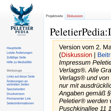
Projektseite
Diskussion
PeletierPedia
:
Version vom 2. Ma
Hauptseite
Letzte Änderungen
(
Diskussion
|
Beit
Zufällige Seite
Impressum Peletier
Hilfe zu MediaWiki
Verlags®. Alle Gra
Werkzeuge
Verlags® und von 
Links auf diese Seite
Änderungen an
nur mit ausdrückl
verlinkten Seiten
Spezialseiten
Angaben gemäß § 
Druckversion
Permanenter Link
Peletier® werden v
Seiten­­informationen
Puschkinallee 11 