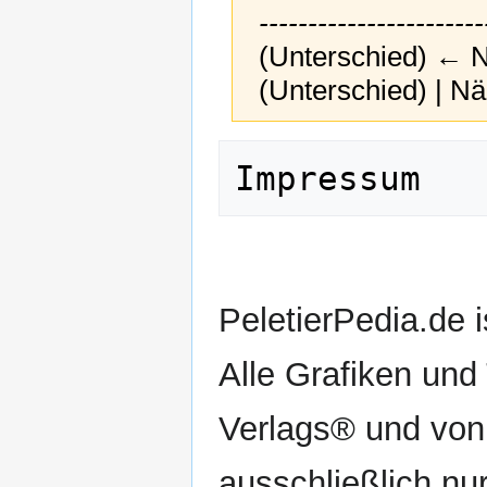
----------------------
(Unterschied) ← Nä
(Unterschied) | N
Zur
Zur
Navigation
Suche
springen
springen
PeletierPedia.de 
Alle Grafiken und
Verlags® und von
ausschließlich nu