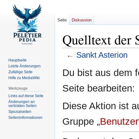
Seite
Diskussion
Quelltext der 
←
Sankt Asterion
Hauptseite
Letzte Änderungen
Zur
Zur
Du bist aus dem f
Zufällige Seite
Navigation
Suche
Hilfe zu MediaWiki
springen
springen
Seite bearbeiten:
Werkzeuge
Links auf diese Seite
Änderungen an
Diese Aktion ist a
verlinkten Seiten
Spezialseiten
Seiten­­informationen
Gruppe „
Benutzer